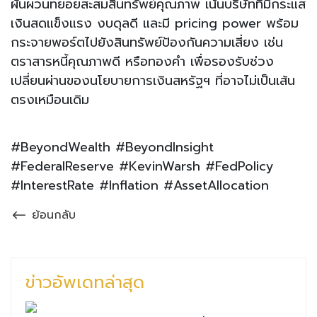
ผันผวนทยอยสะสมสินทรัพย์คุณภาพ เน้นบริษัทที่มีกระแส
เงินสดแข็งแรง งบดุลดี และมี pricing power พร้อม
กระจายพอร์ตไปยังสินทรัพย์ป้องกันความเสี่ยง เช่น
ตราสารหนี้คุณภาพดี หรือทองคำ เพื่อรองรับช่วง
เปลี่ยนผ่านของนโยบายการเงินสหรัฐฯ ที่อาจไม่เป็นเส้น
ตรงเหมือนเดิม
#BeyondWealth #BeyondInsight
#FederalReserve #KevinWarsh #FedPolicy
#InterestRate #Inflation #AssetAllocation
ย้อนกลับ
ข่าวอัพเดทล่าสุด