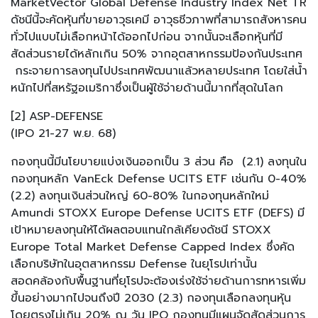
MarketVector Global Defense Industry Index Net TR
ดัชนีนี้จะคัดหุ้นที่ขายอาวุธเคมี อาวุธชีวภาพที่สามารถสังหารคน
ทั่วไปแบบไม่เลือกหน้าได้ออกไปก่อน จากนั้นจะเลือกหุ้นที่มี
สัดส่วนรายได้หลักเกิน 50% จากอุตสาหกรรมป้องกันประเทศ
กระจายการลงทุนไปประเทศพัฒนาแล้วหลายประเทศ โดยใส่น้ำ
หนักไปที่สหรัฐอเมริกาซึ่งเป็นผู้ใช้จ่ายด้านนี้มากที่สุดในโลก
[2] ASP-DEFENSE
(IPO 21-27 พ.ย. 68)
กองทุนนี้มีนโยบายแบ่งเงินออกเป็น 3 ส่วน คือ (2.1) ลงทุนใน
กองทุนหลัก VanEck Defense UCITS ETF เช่นกัน 0-40%
(2.2) ลงทุนเงินส่วนใหญ่ 60-80% ในกองทุนหลักใหม่
Amundi STOXX Europe Defense UCITS ETF (DEFS) มี
เป้าหมายลงทุนให้ได้ผลตอบแทนใกล้เคียงดัชนี STOXX
Europe Total Market Defense Capped Index ซึ่งคัด
เลือกบริษัทในอุตสาหกรรม Defense ในยุโรปเท่านั้น
สอดคล้องกับพื้นฐานที่ยุโรปจะต้องเร่งใช้จ่ายด้านการทหารเพิ่ม
ขึ้นอย่างมากไปจนถึงปี 2030 (2.3) กองทุนเลือกลงทุนหุ้น
โดยตรงไม่เกิน 20% ณ วัน IPO กองทุนมีแผนจัดสัดส่วนการ