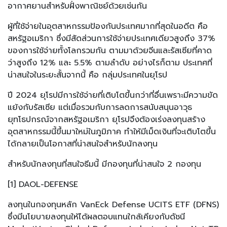
อากาศยานสำหรับฝั่งพาณิชย์ด้วยเช่นกัน
ผู้ที่ใช้จ่ายในอุตสาหกรรมป้องกันประเทศมากที่สุดในอดีต คือ
สหรัฐอเมริกา ซึ่งมีสัดส่วนการใช้จ่ายประเทศเดียวสูงถึง 37%
ของการใช้จ่ายทั้งโลกรวมกัน ตามมาด้วยจีนและรัสเซียที่คาด
ว่าสูงถึง 12% และ 5.5% ตามลำดับ อย่างไรก็ตาม ประเทศที่
น่าสนใจในระยะสั้นจากนี้ คือ กลุ่มประเทศในยุโรป
ปี 2024 ยุโรปมีการใช้จ่ายที่เติบโตขึ้นกว่าที่อื่นเพราะมีความขัด
แย้งกับรัสเซีย แต่เมื่อรวมกับการลดการสนับสนุนอาวุธ
ยุทโธปกรณ์จากสหรัฐอเมริกา ยุโรปจึงต้องเร่งลงทุนสร้าง
อุตสาหกรรมนี้ขึ้นมาใหม่ในภูมิภาค ทำให้มีเม็ดเงินที่จะเติบโตขึ้น
ได้กลายเป็นโอกาสที่น่าสนใจสำหรับนักลงทุน
สำหรับนักลงทุนที่สนใจธีมนี้ มีกองทุนที่น่าสนใจ 2 กองทุน
[1] DAOL-DEFENSE
ลงทุนในกองทุนหลัก VanEck Defense UCITS ETF (DFNS)
ซึ่งมีนโยบายลงทุนให้ได้ผลตอบแทนใกล้เคียงกับดัชนี