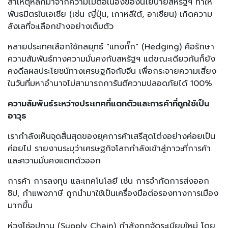
สาเหตุหลักมาจากความไม่ต่อเนื่องของนโยบายสหรัฐฯ ทำให้
พันธมิตรในเอเชีย (เช่น ญี่ปุ่น, เกาหลีใต้, อาเซียน) เกิดความ
ลังเลที่จะเลือกข้างอย่างเต็มตัว
หลายประเทศเลือกใช้กลยุทธ์ "แทงกั๊ก" (Hedging) คือรักษา
ความสัมพันธ์ทางความมั่นคงกับสหรัฐฯ แต่ขณะเดียวกันก็ยัง
คงดีลผลประโยชน์ทางเศรษฐกิจกับจีน เพื่อกระจายความเสี่ยง
ในวันที่มหาอำนาจไม่สามารถการันตีความปลอดภัยได้ 100%
ความสัมพันธ์ระหว่างประเทศที่แตกตัวและการค้าที่ถูกใช้เป็น
อาวุธ
เรากำลังเห็นจุดสิ้นสุดของยุคการค้าเสรีสุดโต่งอย่างค่อยเป็น
ค่อยไป รายงานระบุว่าเศรษฐกิจโลกกำลังเข้าสู่ภาวะที่การค้า
และความมั่นคงแตกตัวออก
การค้า การลงทุน และเทคโนโลยี เช่น การจำกัดการส่งออก
ชิป, กำแพงภาษี ถูกนำมาใช้เป็นเครื่องมือต่อรองทางการเมือง
มากขึ้น
ห่วงโซ่อุปทาน (Supply Chain) กำลังถูกจัดระเบียบใหม่ โดย