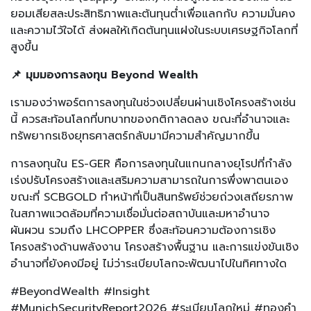
ยอมเสียสละประสิทธิภาพและต้นทุนต่ำเพื่อแลกกับ ความมั่นคง
และความไว้ใจได้ ส่งผลให้เกิดต้นทุนแฝงในระบบเศรษฐกิจโลกที่
สูงขึ้น
📌 มุมมองการลงทุน Beyond Wealth
เรามองว่าพอร์ตการลงทุนในช่วงเปลี่ยนผ่านเชิงโครงสร้างเช่น
นี้ ควรสะท้อนโลกที่บทบาทของกติกาลดลง ขณะที่อำนาจและ
ทรัพยากรเชิงยุทธศาสตร์กลับมามีความสำคัญมากขึ้น
การลงทุนใน ES-GER คือการลงทุนในแกนกลางยุโรปที่กำลัง
เร่งปรับโครงสร้างและเสริมความสามารถในการพึ่งพาตนเอง
ขณะที่ SCBGOLD ทำหน้าที่เป็นสินทรัพย์ช่วยถ่วงเสถียรภาพ
ในสภาพแวดล้อมที่ความเชื่อมั่นต่อสถาบันและมหาอำนาจ
ผันผวน รวมถึง LHCOPPER ซึ่งสะท้อนความต้องการเชิง
โครงสร้างด้านพลังงาน โครงสร้างพื้นฐาน และการแข่งขันเชิง
อำนาจที่ยังคงมีอยู่ ไม่ว่าระเบียบโลกจะพัฒนาไปในทิศทางใด
#BeyondWealth #Insight
#MunichSecurityReport2026 #ระเบียบโลกใหม่ #ทองคำ