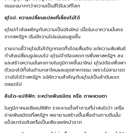
ตนเองมากกว่าความเป็นฮีโร่ในเวทีโลก
ยุโรป: ความเปลี่ยนแปลงที่เลี่ยงไม่ได้
ยุโรปกำลังเผชิญกับความเป็นจริงใหม่ เมื่อร่มเงาความมั่นคง
จากสหรัฐฯ เริ่มมีความไม่แน่นอนสูงขึ้น
รายงานชี้ว่ายุโรปไม่ได้ถูกทอดทิ้งโดยสิ้นเชิง แต่ความสัมพันธ์
กำลังเปลี่ยนรูปแบบไป ยุโรปจำต้องลดการพึ่งพาสหรัฐฯ ลง
และสร้างความมั่นคงภายในภูมิภาคขึ้นมาใหม่ ยุโรปต้องพึ่งพา
ตัวเองได้ทั้งในด้านกลาโหมและอุตสาหกรรม เพราะไม่สามารถ
วางใจได้ว่าสหรัฐฯ จะให้ความสำคัญกับยุโรปเป็นลำดับแรก
ตลอดไป
อินโด-แปซิฟิก: ระหว่างพันธมิตร หรือ ภาพลวงตา
ในภูมิภาคเอเชียแปซิฟิก รายงานตั้งคำถามที่น่าสนใจว่า เครือ
ข่ายพันธมิตรที่สหรัฐฯ พยายามสร้างขึ้นเพื่อต้านทานจีนนั้น
แข็งแกร่งจริงหรือเป็นเพียงแค่หน้าฉาก