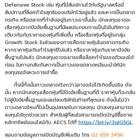
Defensive Stock เช่น หุ้นที่มีสัมปทานไว้กับรัฐบาลหรือมี
สัมปทานที่ล๊อคกำไรสุทธิของบริษัทไว้อยู่แล้ว และหากเป็นตลาด
กระทิง หรือตลาดที่กำลังอยู่ในภาวะขาขึ้นนั้น นักลงทุนอาจจะ
เลือกหุ้นจากปัจจัยพื้นฐานที่มีผลประกอบการเป็นไปในทิศทาง
เดียวกันกับราคาของหุ้นที่เพิ่มขึ้น หรือเลือกหุ้นที่อยู่ในกลุ่ม
Growth Stock ในส่วนของการเลือกขายหุ้นในตลาดกระทิง
หากราคาหุ้นเกินกำไรสุทธิไปแล้ว หรือราคาหุ้นเกินราคาปัจจัย
พื้นฐานไปแล้ว นักลงทุนอาจจะขายเพื่อล๊อคกำไรของตัวเองได้
ก่อน ในทางกลับกันหากเป็นภาวะของตลาดหมีแนะนำให้นัก
ลงทุนรอจังหวะการเข้าซื้อ
ทั้งนี้ทั้งนั้นภาวะตลาดดังกว่าวอาจจะไม่ได้เกิดขึ้นจริง ดัง
นั้น หากนักลงทุนเลือกหุ้นที่มีปัจจัยพื้นฐานที่ดี ราคาหุ้นก็จะกลับ
ไปสู่ปัจจัยพื้นฐานของแต่ละบริษัทในท้ายที่สุดเอง ดังนั้นไม่ว่า
ภาวะตลาดไหนก็ไม่เป็นอุปสรรคในการลงทุน นักลงทุนสามารถ
ลงทุนได้ทุกช่วงเวลา สำหรับผู้ที่สนใจสามารถเปิดบัญชีซื้อขาย
หลักทรัพย์ออนไลน์กับ AECS ได้ที่
https://bit.ly/3qIG5GL
สอบถามข้อมูลการเปิดบัญชีเพิ่มเติม โทร
02 659 3456