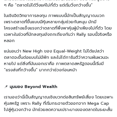
ๆ คือ “ตลาดไม่ได้วิ่งแค่ไม่กี่ตัว แต่เริ่มวิ่งกว้างขึ้น”
ในเชิงจิตวิทยาการลงทุน ภาพแบบนี้มักเป็นสัญญาณบวก
เพราะตลาดที่ขึ้นแบบมีหุ้นหลายกลุ่มช่วยกันหนุน มักมี
โครงสร้างแข็งแรงกว่าตลาดที่พึ่งพาหุ้นผู้นำเพียงไม่กี่ตัว โดย
เฉพาะในช่วงที่นักลงทุนยังถกเถียงกันว่า Rally รอบนี้จริงหรือ
หลอก
แน่นอนว่า New High ของ Equal-Weight ไม่ได้แปลว่า
ตลาดจะขึ้นต่อแบบไม่มีพัก และไม่ได้การันตีว่าความผันผวนจะ
หายไป แต่สิ่งที่มันบอกเราคือ ภาพตลาดสหรัฐตอนนี้เริ่มมี
“แรงส่งที่กว้างขึ้น” มากกว่าช่วงก่อนหน้า
📌
มุมมอง Beyond Wealth
เรามองว่านี่เป็นสัญญาณเชิงบวกต่อสินทรัพย์เสี่ยง โดยเฉพาะ
หุ้นสหรัฐ เพราะ Rally ที่เริ่มกระจายตัวออกจาก Mega Cap
ไปสู่หุ้นวงกว้าง มักช่วยลดความเปราะบางของตลาดในระยะสั้น